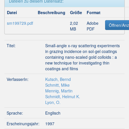
Dateien zu diesem Datensatz:
Datei
Beschreibung
Größe
Format
sm199729.pdf
2,02
Adobe
Öffnen/Anz
MB
PDF
Titel:
Small-angle x-ray scattering experiments
in grazing incidence on sol-gel coatings
containing nano-scaled gold colloids : a
new technique for investigating thin
coatings and films
VerfasserIn:
Kutsch, Bernd
Schmitt, Mike
Mennig, Martin
Schmidt, Helmut K.
Lyon, O.
Sprache:
Englisch
Erscheinungsjahr:
1997