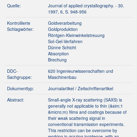
Quelle:
Journal of applied crystallography. - 30.
1997, 6, S. 948-956
Kontrollierte
Goldverarbeitung
Schlagwörter:
Goldproduktion
Röntgen-Kleinwinkelstreuung
Sol-Gel-Verfahren
Dünne Schicht
Absorption
Brechung
DDC-
620 Ingenieurwissenschaften und
Sachgruppe:
Maschinenbau
Dokumenttyp:
Journalartikel / Zeitschriftenartikel
Abstract:
Small-angle X-ray scattering (SAXS) is
generally not applicable to thin (&sim;­1
&micro;m) films and coatings because of
their weak scattering signal in
conventional transmission experiments.
This restriction can be overcome by
working in grazing incidence, with an