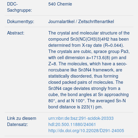
DDC-
540 Chemie
Sachgruppe:
Dokumenttyp:
Journalartikel / Zeitschriftenartikel
Abstract:
The crystal and molecular structure of the
compound Sn3(NC(CH3)3)4H2 has been
determined from X-ray date (R=0.044).
The crystals are cubic, sprace group Pa3,
with cell dimension a=1713.6(8) pm and
Z=8. The molecules, which have a seco-
norcubane like Sn3N4 framework, are
statistically disordered, thus forming
closed packed pairs of molecules. The
Sn3N4 cage deviates strongly from a
cube, the bond angles at Sn approaching
80°, and at N 100°. The averaged Sn-N
bond distance is 223(1) pm.
Link zu diesem
urn:nbn:de:bsz:291-scidok-20333
Datensatz:
hdl:20.500.11880/24061
http://dx.doi.org/10.22028/D291-24005