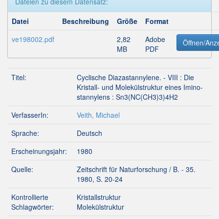
Dateien zu diesem Datensatz:
Datei
Beschreibung
Größe
Format
ve198002.pdf
2,82
Adobe
Öffnen/Anz
MB
PDF
Titel:
Cyclische Diazastannylene. - VIII : Die
Kristall- und Molekülstruktur eines Imino-
stannylens : Sn3(NC(CH3)3)4H2
VerfasserIn:
Veith, Michael
Sprache:
Deutsch
Erscheinungsjahr:
1980
Quelle:
Zeitschrift für Naturforschung / B. - 35.
1980, S. 20-24
Kontrollierte
Kristallstruktur
Schlagwörter:
Molekülstruktur