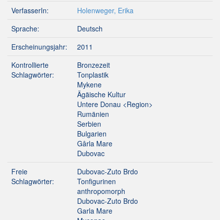
VerfasserIn:
Holenweger, Erika
Sprache:
Deutsch
Erscheinungsjahr:
2011
Kontrollierte
Bronzezeit
Schlagwörter:
Tonplastik
Mykene
Ägäische Kultur
Untere Donau <Region>
Rumänien
Serbien
Bulgarien
Gârla Mare
Dubovac
Freie
Dubovac-Zuto Brdo
Schlagwörter:
Tonfigurinen
anthropomorph
Dubovac-Zuto Brdo
Garla Mare