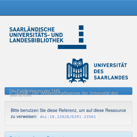
Skip
navigation
Die Publikationen der UdS
SciDok - Der Wissenschaftsserver der Universität des
Saarlandes
Bitte benutzen Sie diese Referenz, um auf diese Ressource
zu verweisen:
doi:10.22028/D291-23561