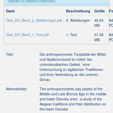
Dateien zu diesem Datensatz:
Datei
Beschreibung
Größe
Fo
Diss_EH_Band_2_Abbildungen.pdf
2. Abbildungen
46,93
A
MB
P
Diss_EH_Band_1_Text.pdf
1. Text
57,38
A
MB
P
Titel:
Die anthropomorphe Tonplastik der Mittel-
und Spätbronzezeit im mittel- bis
unterdanubischen Gebiet : eine
Untersuchung zu ägäischen Traditionen
und ihrer Verbreitung an der unteren
Donau
Alternativtitel:
The anthropomorphic clay plastic of the
Middle and Late Bronze Age in the middle
and lower Danube area : a study of the
Aegean traditions and their distribution on
the lower Danube