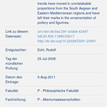
trends have moved in unmistakable
proportions from the South Aegean and
Eastern Mediterranean regions and have
left their marks in the ornamentation of
pottery and figurines.
Link zu diesem
urn:nbn:de:bsz:291-scidok-42497
Datensatz:
hdl:20.500.11880/23617
http://dx.doi.org/10.22028/D291-23561
Erstgutachter:
Echt, Rudolf
Tag der
25-Jul-2008
mündlichen
Prüfung:
Datum des
5-Aug-2011
Eintrags:
Fakultät:
P - Philosophische Fakultät
Fachrichtung:
P - Altertumswissenschaften