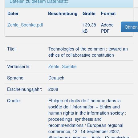
Dateien zu diesem Datensatz:
Datei
Beschreibung
Größe
Format
Zehle_Soenke.pdf
139,38
Adobe
Öffnen
kB
PDF
Titel:
Technologies of the common : toward an
ethics of collaborative constitution
VerfasserIn:
Zehle, Soenke
Sprache:
Deutsch
Erscheinungsjahr:
2008
Quelle:
Éthique et droits de l';homme dans la
société de l';information = Ethics and
human rights in the information society :
proceedings, synthesis and
recommendations / European regional
conference, 13 -14 September 2007,
Strasbourg, France. - Paris : Commission